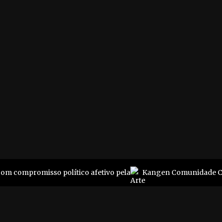
Empresário? Vem com a
24020-330
gente
1 3617-6184
Jovem? A gente pode te
perfil@pluriverso.online
ajudar
Envie seus conteúdos pa
nossa revista
e Commons
@ 2019
com compromisso político afetivo pela
Kangen Comunidade Cr