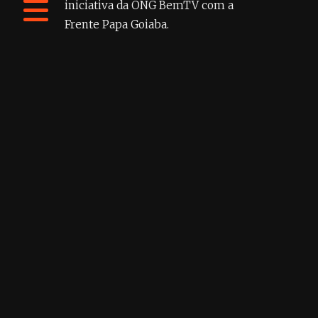
iniciativa da
ONG BemTV
com a
Frente Papa Goiaba
.
+informações
Rua Dr. Cotrim da Silva 4
Centro - Niterói
CEP 24020-330
+55 21 3617-6184
qualperfil@pluriverso.online
contato
Dúvidas, críticas e sugestões