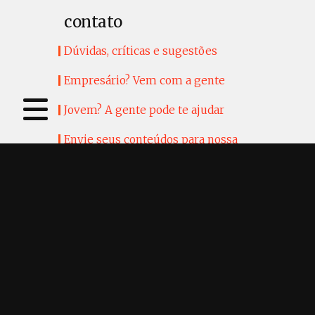
contato
Dúvidas, críticas e sugestões
Empresário? Vem com a gente
Jovem? A gente pode te ajudar
Envie seus conteúdos para nossa
revista
siga nos
/QualPerfil
/QualPerfil Messenger
@qualperfil