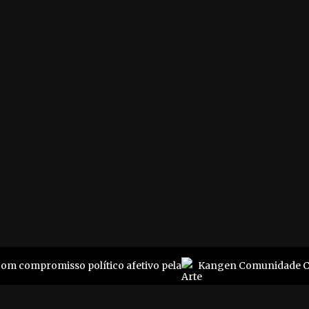
r. Cotrim da Silva 4
Dúvidas, críticas e suges
o - Niterói
Empresário? Vem com a
24020-330
gente
1 3617-6184
Jovem? A gente pode te
perfil@pluriverso.online
ajudar
Envie seus conteúdos pa
nossa revista
e Commons
@ 2019
com compromisso político afetivo pela
Kangen Comunidade Cr