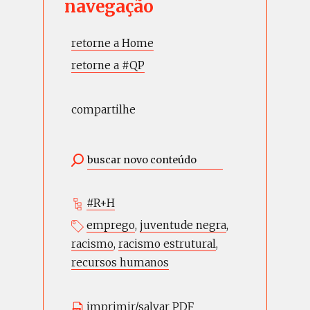
navegação
retorne a Home
retorne a #QP
compartilhe
#R+H
emprego
,
juventude negra
,
racismo
,
racismo estrutural
,
recursos humanos
imprimir/salvar PDF