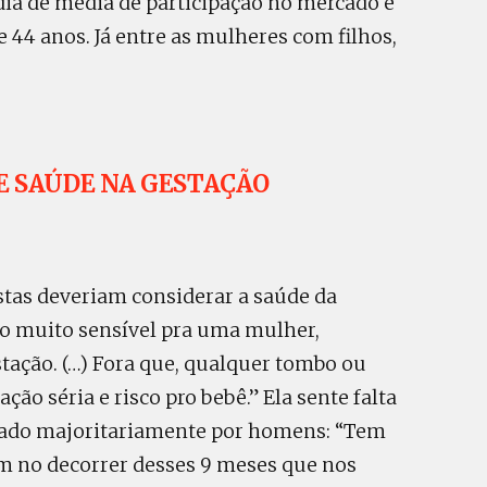
dia de média de participação no mercado é
 44 anos. Já entre as mulheres com filhos,
 E SAÚDE NA GESTAÇÃO
histas deveriam considerar a saúde da
to muito sensível pra uma mulher,
tação. (…) Fora que, qualquer tombo ou
ão séria e risco pro bebê.” Ela sente falta
rmado majoritariamente por homens: “Tem
m no decorrer desses 9 meses que nos