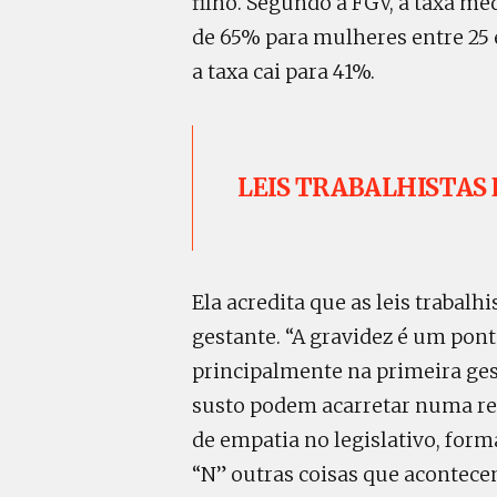
filho. Segundo a FGV, a taxa mé
de 65% para mulheres entre 25 e
a taxa cai para 41%.
LEIS TRABALHISTAS
Ela acredita que as leis trabal
gestante. “A gravidez é um pon
principalmente na primeira ges
susto podem acarretar numa reaç
de empatia no legislativo, fo
“N” outras coisas que acontece