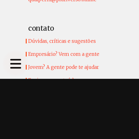
contato
Dúvidas, críticas e sugestões
Empresário? Vem com a gente
Jovem? A gente pode te ajudar
Envie seus conteúdos para nossa
revista
siga nos
/QualPerfil