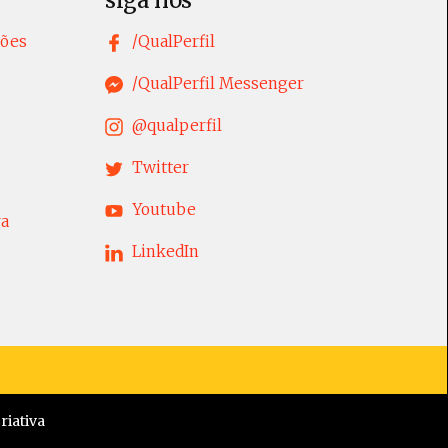
siga nos
tões
/QualPerfil
/QualPerfil Messenger
@qualperfil
Twitter
Youtube
ra
LinkedIn
iativa