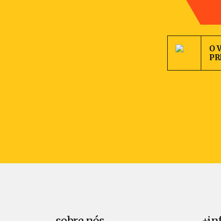
O 
PR