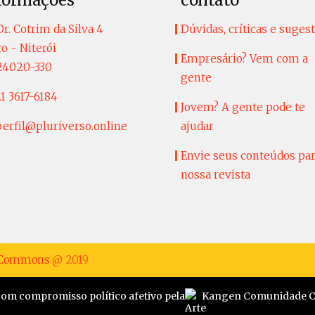
formações
contato
r. Cotrim da Silva 4
Dúvidas, críticas e suges
o - Niterói
Empresário? Vem com a
24020-330
gente
1 3617-6184
Jovem? A gente pode te
perfil@pluriverso.online
ajudar
Envie seus conteúdos pa
nossa revista
e Commons
@ 2019
com compromisso político afetivo pela
Kangen Comunidade Cr