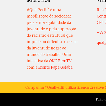
sobre nós
+in
#QualPerfil? é uma
Rua D
mobilização da sociedade
Centr
pela empregabilidade da
CEP 
juventude e pela superação
+55 2
do racismo estrutural que
impede ou dificulta o acesso
qual
da juventude negra ao
mundo do trabalho. Uma
iniciativa da
ONG BemTV
com a
Frente Papa Goiaba
.
Campanha #QualPerfil utiliza licença
Creativ
Feito 