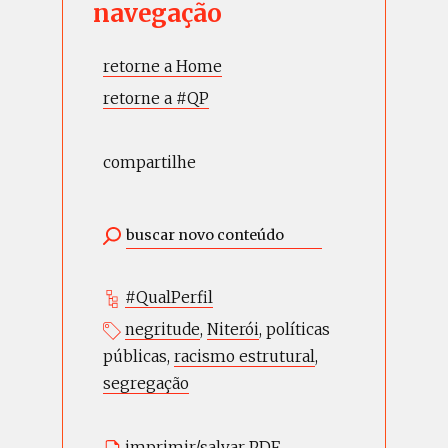
navegação
retorne a Home
retorne a #QP
compartilhe
#QualPerfil
negritude
,
Niterói
,
políticas
públicas
,
racismo estrutural
,
segregação
imprimir/salvar PDF