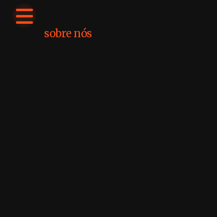
sobre nós
#QualPerfil? é uma mobilização
da sociedade pela
empregabilidade da juventude e
pela superação do racismo
estrutural que impede ou
dificulta o acesso da juventude
negra ao mundo do trabalho. Uma
iniciativa da
ONG BemTV
com a
Frente Papa Goiaba
.
+informações