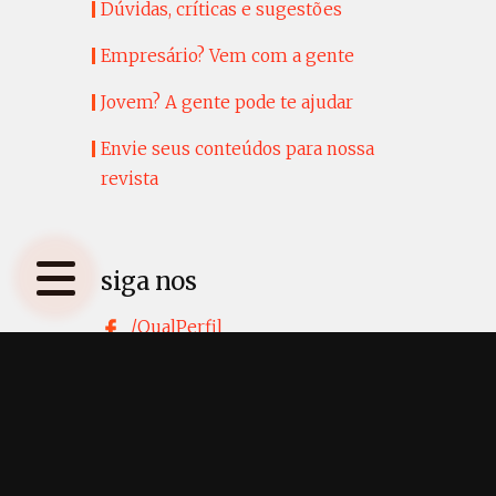
Dúvidas, críticas e sugestões
Empresário? Vem com a gente
Jovem? A gente pode te ajudar
Envie seus conteúdos para nossa
revista
siga nos
/QualPerfil
/QualPerfil Messenger
@qualperfil
Twitter