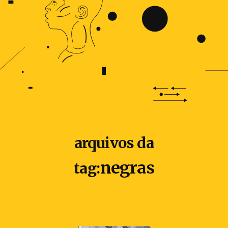
arquivos da
negras
tag: