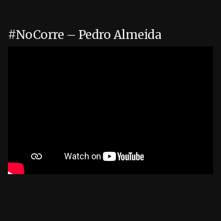
Pular
para
#NoCorre – Pedro Almeida
o
conteúdo