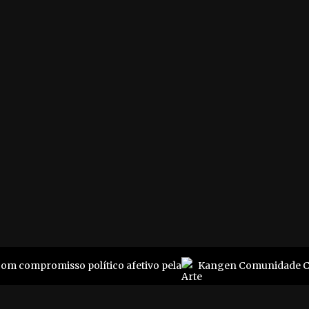
r. Cotrim da Silva 4
Dúvidas, críticas e suges
o - Niterói
Empresário? Vem com a
24020-330
gente
1 3617-6184
Jovem? A gente pode te
perfil@pluriverso.online
ajudar
Envie seus conteúdos pa
nossa revista
e Commons
@ 2019
com compromisso político afetivo pela
Kangen Comunidade Cr