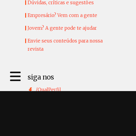
Dúvidas, críticas e sugestões
Empresário? Vem com a gente
Jovem? A gente pode te ajudar
Envie seus conteúdos para nossa
revista
siga nos
/QualPerfil
/QualPerfil Messenger
@qualperfil
Twitter