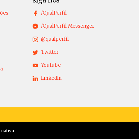
siga nos
tões
/QualPerfil
/QualPerfil Messenger
@qualperfil
Twitter
Youtube
ra
LinkedIn
iativa