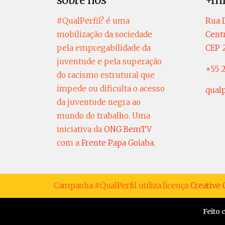
sobre nós
+in
#QualPerfil? é uma
Rua D
mobilização da sociedade
Centr
pela empregabilidade da
CEP 
juventude e pela superação
+55 2
do racismo estrutural que
impede ou dificulta o acesso
qual
da juventude negra ao
mundo do trabalho. Uma
iniciativa da
ONG BemTV
com a
Frente Papa Goiaba
.
Campanha #QualPerfil utiliza licença
Creativ
Feito 