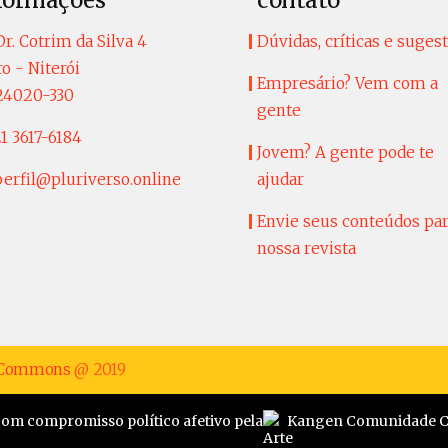
formações
contato
r. Cotrim da Silva 4
Dúvidas, críticas e suges
o - Niterói
Empresário? Vem com a
24020-330
gente
1 3617-6184
Jovem? A gente pode te
perfil@pluriverso.online
ajudar
Envie seus conteúdos pa
nossa revista
e Commons
@ 2019
com compromisso político afetivo pela
Kangen Comunidade Cr