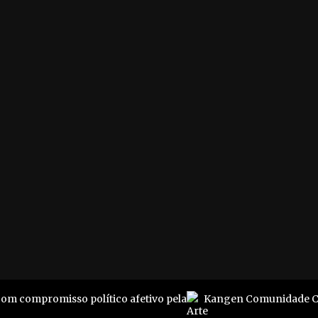
formações
contato
r. Cotrim da Silva 4
Dúvidas, críticas e suges
o - Niterói
Empresário? Vem com a
24020-330
gente
1 3617-6184
Jovem? A gente pode te
perfil@pluriverso.online
ajudar
Envie seus conteúdos pa
nossa revista
e Commons
@ 2019
com compromisso político afetivo pela
Kangen Comunidade Cr