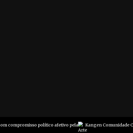
formações
contato
r. Cotrim da Silva 4
Dúvidas, críticas e suges
o - Niterói
Empresário? Vem com a
24020-330
gente
1 3617-6184
Jovem? A gente pode te
perfil@pluriverso.online
ajudar
Envie seus conteúdos pa
nossa revista
e Commons
@ 2019
com compromisso político afetivo pela
Kangen Comunidade Cr