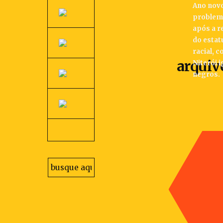
Ano novo
problem
após a 
do estat
racial, 
arquiv
Niterói 
negros.