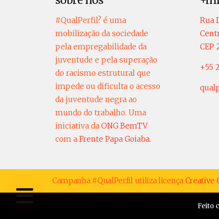
sobre nós
+in
#QualPerfil? é uma
Rua D
mobilização da sociedade
Centr
pela empregabilidade da
CEP 
juventude e pela superação
+55 2
do racismo estrutural que
impede ou dificulta o acesso
qual
da juventude negra ao
mundo do trabalho. Uma
iniciativa da
ONG BemTV
com a
Frente Papa Goiaba
.
Campanha #QualPerfil utiliza licença
Creativ
Feito 