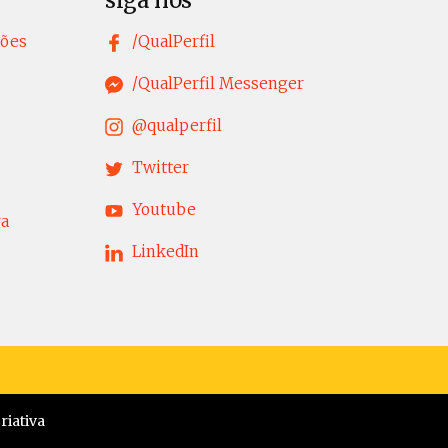
siga nos
tões
/QualPerfil
/QualPerfil Messenger
@qualperfil
Twitter
Youtube
ra
LinkedIn
iativa