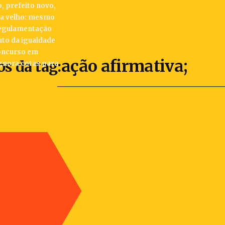
, prefeito novo,
a velho: mesmo
regulamentação
uto da igualdade
concurso em
ação afirmativa;
os da tag:
ignora cotas para