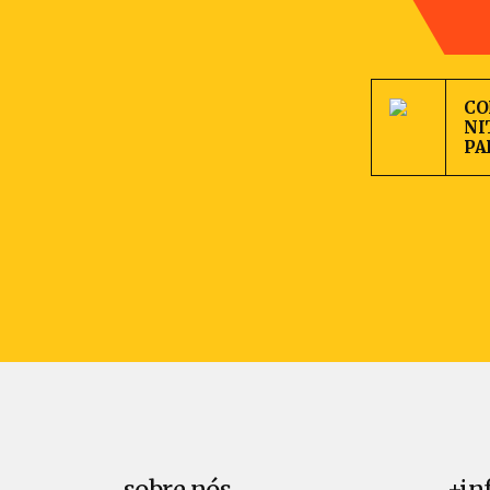
CO
NI
PA