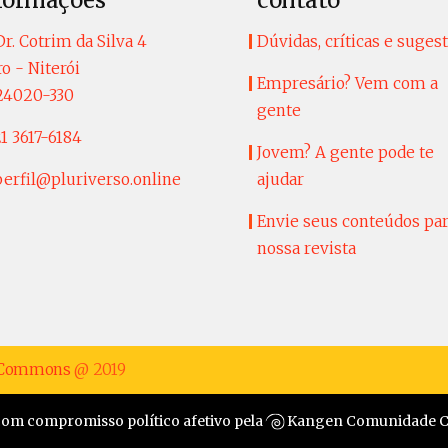
formações
contato
r. Cotrim da Silva 4
Dúvidas, críticas e suges
o - Niterói
Empresário? Vem com a
24020-330
gente
1 3617-6184
Jovem? A gente pode te
perfil@pluriverso.online
ajudar
Envie seus conteúdos pa
nossa revista
e Commons
@ 2019
com compromisso político afetivo pela
Kangen Comunidade Cr