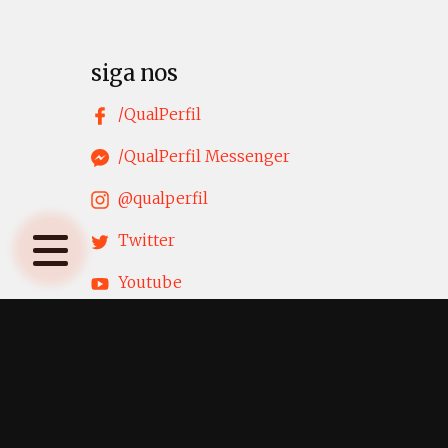
siga nos
/QualPerfil
/QualPerfil Messenger
@qualperfil
Twitter
Youtube
LinkedIn